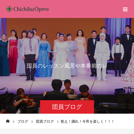
団
員
の
レ
ッ
ス
ン
風
景
や
本
番
前
の
レ
ッ
ス
ン
な
ど
を
配
団員ブログ
ブログ
団員ブログ
歌え！踊れ！今宵を楽しく！！！