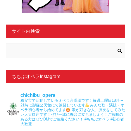
サイト内検索
ちちぶオペラInstagram
chichibu_opera
秩父市で活動しているオペラ合唱団です！毎週土曜日18時〜
21時に影森公民館にて練習しています
みんな歌・演技・オ
ペラ初心者から始めてます
⁡歌が好きな人、演技をしてみた
い人大歓迎です！ぜひ一緒に舞台に立ちましょう！ご興味の
ある方はぜひDMでご連絡ください！
⁡⁡#ちちぶオペラ #初心者
大歓迎