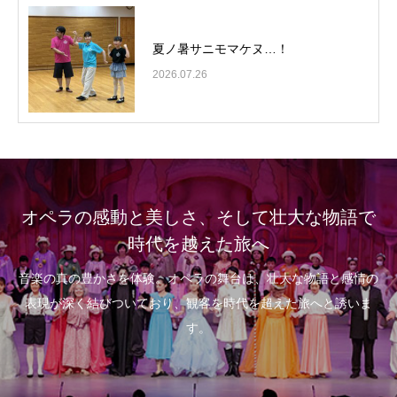
夏ノ暑サニモマケヌ…！
2026.07.26
オペラの感動と美しさ、そして壮大な物語で
時代を越えた旅へ
音楽の真の豊かさを体験。オペラの舞台は、壮大な物語と感情の
表現が深く結びついており、観客を時代を超えた旅へと誘いま
す。