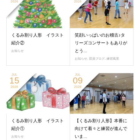
2026
2026
くるみ割り人形 イラスト
笑顔いっぱいのお稽古♪タ
紹介②
リーズコンサートもありが
とう...
お知らせ
お知らせ
,
団員ブログ
,
練習風景
JUL
JUL
15
09
2026
2026
くるみ割り人形 イラスト
【くるみ割り人形】本番に
紹介①
向けて着々と練習が進んで
いま...
お知らせ