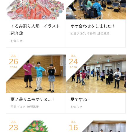
くるみ割り人形 イラスト
オケ合わせをしました！
紹介③
団員ブログ
,
本番前
,
練習風景
お知らせ
JUL
JUL
26
24
2026
2026
夏ノ暑サニモマケヌ…！
夏ですね！
団員ブログ
,
練習風景
お知らせ
JUL
JUL
23
16