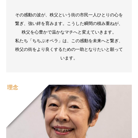
その感動の波が、秩父という街の市民一人ひとりの心を
繋ぎ、強い絆を育みます。こうした瞬間の積み重ねが、
秩父を心豊かで温かなマチへと変えていきます。
私たち「ちちぶオペラ」は、この感動を未来へと繋ぎ、
秩父の街をより良くするための一助となりたいと願って
います。
理念