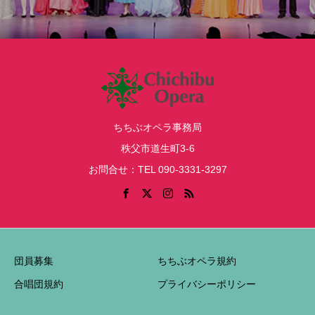
ちちぶオペラ事務局
秩父市道生町3-6
お問合せ：TEL 090-3331-3297
団員募集
ちちぶオペラ規約
合唱団規約
プライバシーポリシー