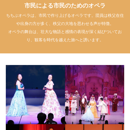
市民による市民のためのオペラ
ちちぶオペラは、市民で作り上げるオペラです。団員は秩父在住
や出身の方が多く、秩父の大地を思わせる声が特徴。
オペラの舞台は、壮大な物語と感情の表現が深く結びついてお
り、観客を時代を越えた旅へと誘います。