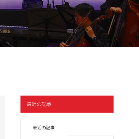
最近の記事
最近の記事