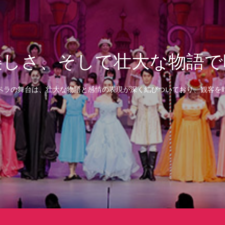
美しさ、そして壮大な物語で
ペラの舞台は、壮大な物語と感情の表現が深く結びついており、観客を