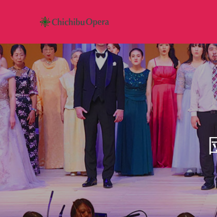
団
員
の
レ
ッ