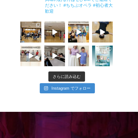
ださい！
⁡⁡#ちちぶオペラ #初心者大
歓迎
さらに読み込む
Instagram でフォロー