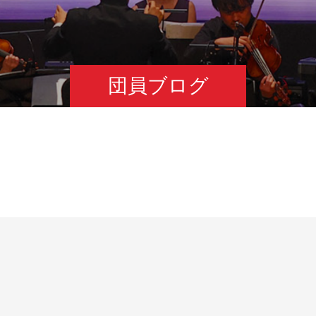
団員ブログ