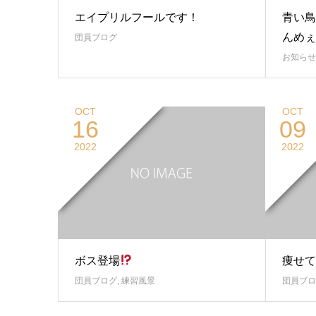
エイプリルフールです！
青い鳥
んめぇ
団員ブログ
お知らせ
OCT
OCT
16
09
2022
2022
ボス登場
痩せて
団員ブログ
,
練習風景
団員ブロ