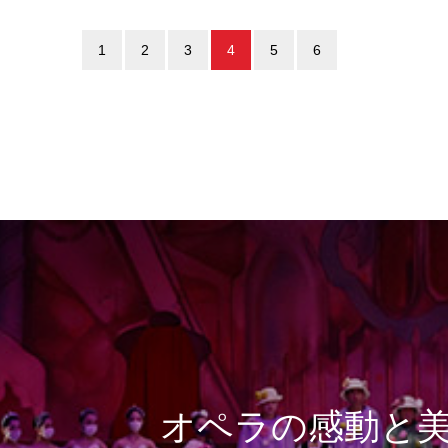
1
2
3
4
5
6
オペラの感動と