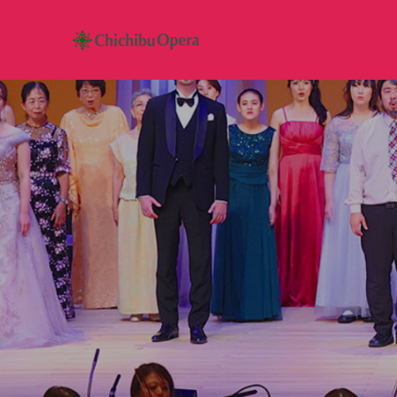
団
員
の
レ