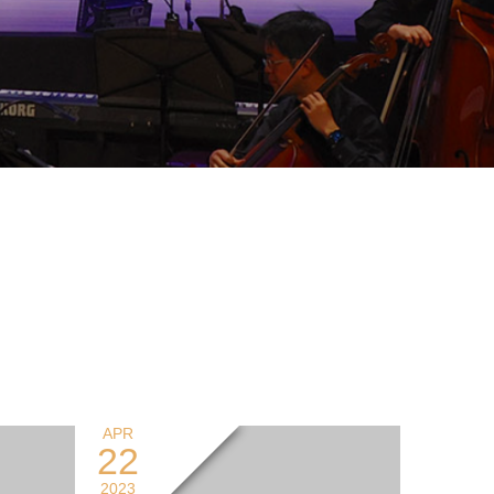
APR
22
2023