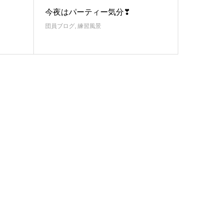
今夜はパーティー気分❣
団員ブログ
,
練習風景