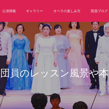
公演情報
ギャラリー
オペラの楽しみ方
団員ブログ
ッ
ス
ン
風
景
や
本
番
前
の
レ