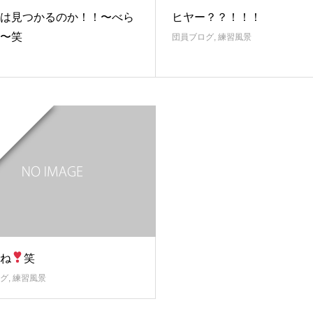
は見つかるのか！！〜べら
ヒヤー？？！！！
〜笑
団員ブログ
,
練習風景
ね
笑
グ
,
練習風景