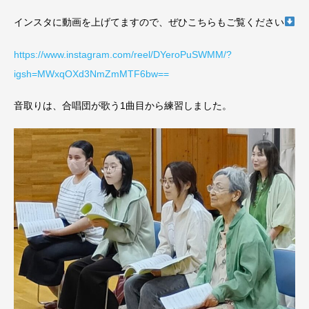
インスタに動画を上げてますので、ぜひこちらもご覧ください
https://www.instagram.com/reel/DYeroPuSWMM/?
igsh=MWxqOXd3NmZmMTF6bw==
音取りは、合唱団が歌う1曲目から練習しました。