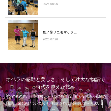
2026.08.05
夏ノ暑サニモマケヌ…！
2026.07.26
オペラの感動と美しさ、そして壮大な物語で
時代を越えた旅へ
音楽の真の豊かさを体験。オペラの舞台は、壮大な物語と感情の
表現が深く結びついており、観客を時代を超えた旅へと誘いま
す。