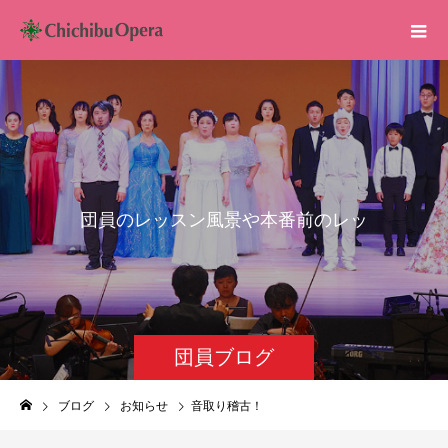
団
員
の
レ
ッ
ス
ン
風
景
や
本
番
前
の
レ
ッ
ス
ン
な
ど
を
配
信
団員ブログ
ブログ
お知らせ
音取り稽古！