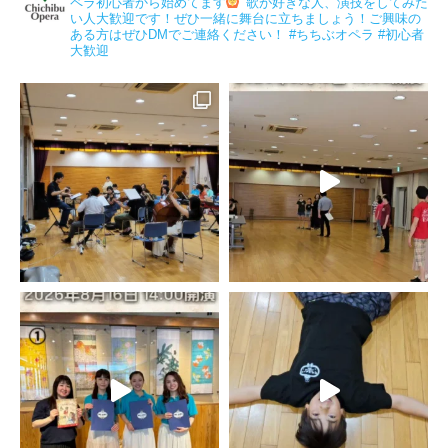
ペラ初心者から始めてます
⁡歌が好きな人、演技をしてみた
い人大歓迎です！ぜひ一緒に舞台に立ちましょう！ご興味の
ある方はぜひDMでご連絡ください！
⁡⁡#ちちぶオペラ #初心者
大歓迎