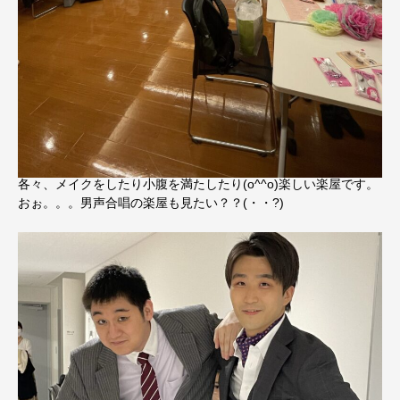
各々、メイクをしたり小腹を満たしたり(o^^o)楽しい楽屋です。
おぉ。。。男声合唱の楽屋も見たい？？(・・?)