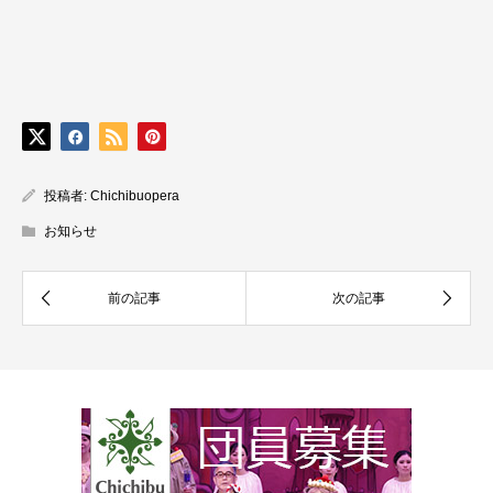
投稿者:
Chichibuopera
お知らせ