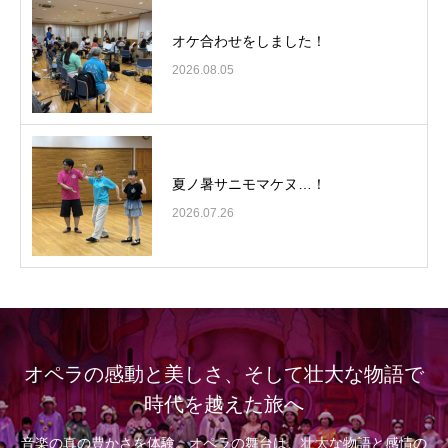
オケ合わせをしました！
2026.08.05
夏ノ暑サニモマケヌ…！
2026.07.26
オペラの感動と美しさ、そして壮大な物語で
時代を越えた旅へ
音楽の真の豊かさを体験。オペラの舞台は、壮大な物語と感情の