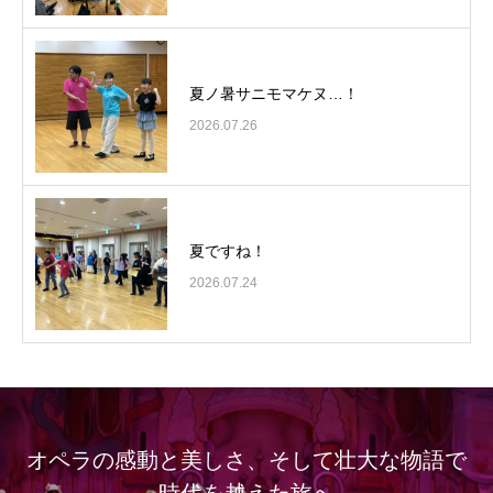
夏ノ暑サニモマケヌ…！
2026.07.26
夏ですね！
2026.07.24
オペラの感動と美しさ、そして壮大な物語で