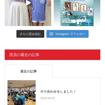
さらに読み込む
Instagram でフォロー
団員の最近の記事
最近の記事
オケ合わせをしました！
2026.08.05