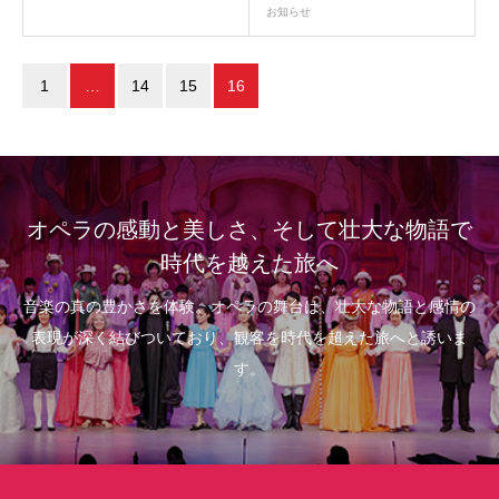
お知らせ
1
…
14
15
16
オペラの感動と美しさ、そして壮大な物語で
時代を越えた旅へ
音楽の真の豊かさを体験。オペラの舞台は、壮大な物語と感情の
表現が深く結びついており、観客を時代を超えた旅へと誘いま
す。