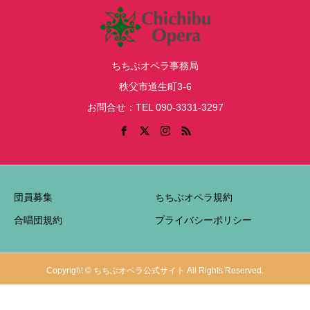
ちちぶオペラ事務局
秩父市道生町3-6
お問合せ：TEL 090-3331-3297
団員募集
ちちぶオペラ規約
合唱団規約
プライバシーポリシー
Copyright © ちちぶオペラ公式サイト All Rights Reserved.
お問合せ
LINE友だち登録
インスタグラム
シェア