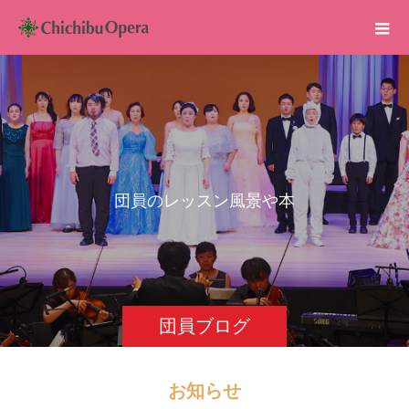
団
員
の
レ
ッ
ス
ン
風
景
や
本
番
前
団員ブログ
お知らせ