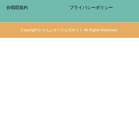
合唱団規約
プライバシーポリシー
Copyright © ちちぶオペラ公式サイト All Rights Reserved.