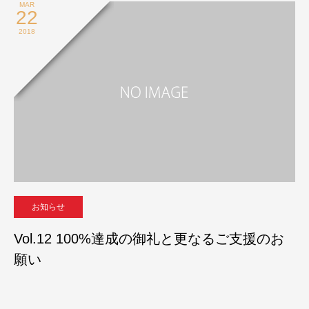
MAR
22
2018
お知らせ
​Vol.12 100%達成の御礼と更なるご支援のお
願い