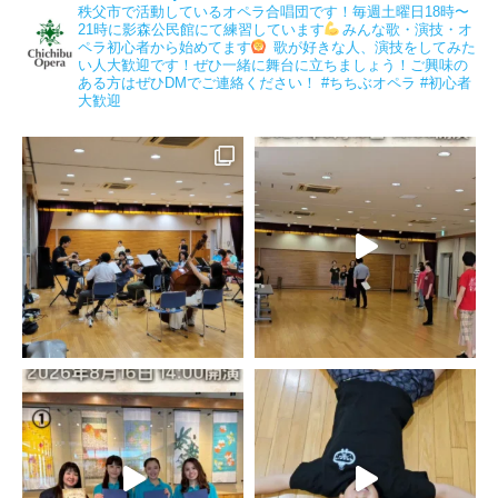
秩父市で活動しているオペラ合唱団です！毎週土曜日18時〜
21時に影森公民館にて練習しています
みんな歌・演技・オ
ペラ初心者から始めてます
⁡歌が好きな人、演技をしてみた
い人大歓迎です！ぜひ一緒に舞台に立ちましょう！ご興味の
ある方はぜひDMでご連絡ください！
⁡⁡#ちちぶオペラ #初心者
大歓迎