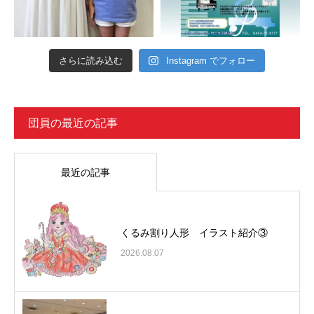
さらに読み込む
Instagram でフォロー
団員の最近の記事
最近の記事
くるみ割り人形 イラスト紹介③
2026.08.07