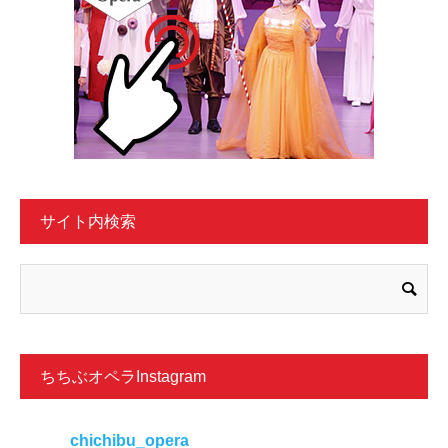
サイト内検索
ちちぶオペラInstagram
chichibu_opera