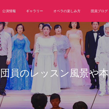
公演情報
ギャラリー
オペラの楽しみ方
団員ブログ
ッ
ス
ン
風
景
や
本
番
前
の
レ