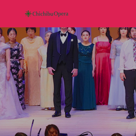
団
員
の
レ