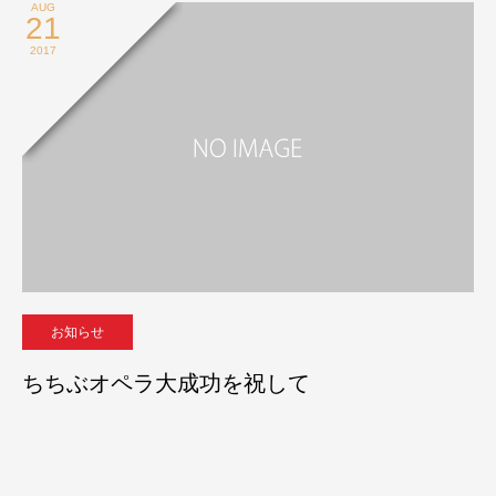
AUG
21
2017
お知らせ
ちちぶオペラ大成功を祝して