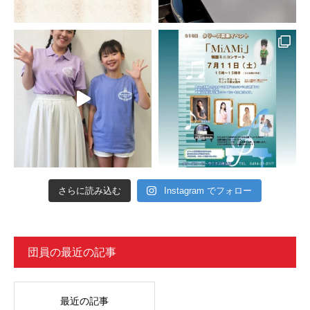
さらに読み込む
Instagram でフォロー
団員の最近の記事
最近の記事