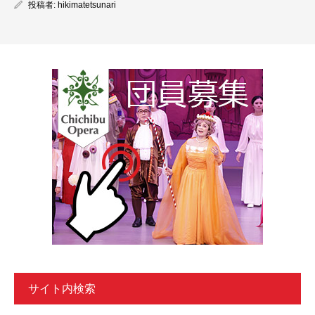
投稿者:
hikimatetsunari
サイト内検索