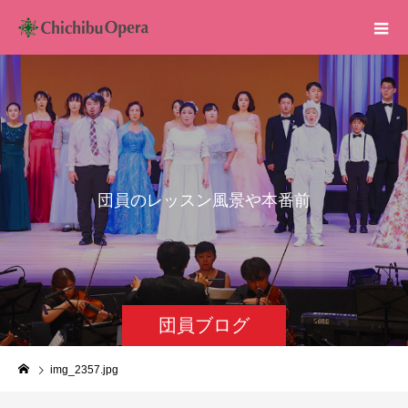
団
員
の
レ
ッ
ス
ン
風
景
や
本
番
前
の
レ
ッ
ス
ン
団員ブログ
img_2357.jpg