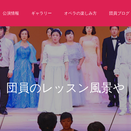
公演情報
ギャラリー
オペラの楽しみ方
団員ブログ
ッ
ス
ン
風
景
や
本
番
前
の
レ