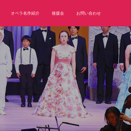
オペラ名作紹介
後援会
お問い合わせ
ッ
ス
ン
な