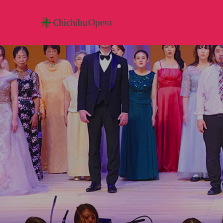
団
員
の
レ